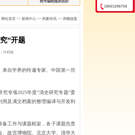
档号编制规则试听
18601296758
：
网站首页
>>
新闻中心
>>
档案快讯
>> 详细信息
究”开题
5143次
。来自学界的特邀专家、中国第一历
研究专项
2025年度“清史研究专题”委
利用及满文档案的整理编译与开发利
筹备工作与课题框架，各子课题负责
会、故宫博物院、北京大学、清华大