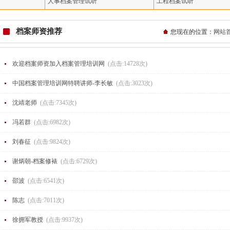
人事档案管理试听
工程档案试听
档案师资推荐
您现在的位置：
网站
欢迎档案师资加入档案管理培训网
(点击:14728次)
中国档案管理培训网特聘讲师-李长敏
(点击:3023次)
沈靖老师
(点击:7345次)
冯若群
(点击:6982次)
刘春征
(点击:9824次)
谢炳朝-档案修裱
(点击:6729次)
邵波
(点击:6541次)
陈志
(点击:7011次)
徐拥军教授
(点击:9937次)