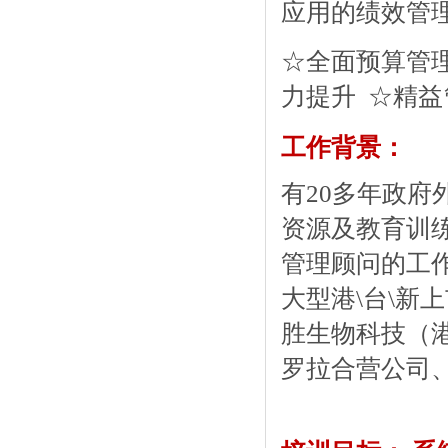
应用的
绩效管
☆全面预算管
力提升 ☆精
工作背景：
有
20
多年政府
资源及
教育训
管理顾问的工
大型港
\
台
\
新上
胜生物科技（
罗拉合营公司