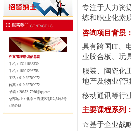
专注于人力资
练和职业化素
咨询项目背景
具有
跨国
IT
、
业胶合板、玩
档案管理培训信息网
手机：13241838330
服装、陶瓷化
手机：18601298758
固话：010-62700072
地产及物业管
传真：010-62700072
邮箱：2087217266@qq.com
移动通讯等行
总部地址：北京市海淀区彩和坊路8号
4层4018
主要课程系列
☆基于企业战