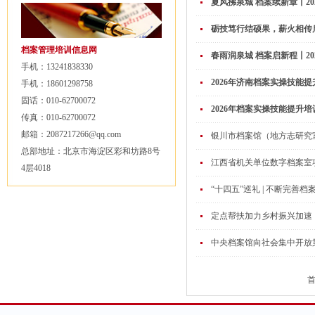
夏风拂泉城 档案续新章丨2
砺技笃行结硕果，薪火相传启
档案管理培训信息网
春雨润泉城 档案启新程丨2
手机：13241838330
2026年济南档案实操技能
手机：18601298758
固话：010-62700072
2026年档案实操技能提升
传真：010-62700072
邮箱：2087217266@qq.com
银川市档案馆（地方志研究
总部地址：北京市海淀区彩和坊路8号
江西省机关单位数字档案室
4层4018
“十四五”巡礼 | 不断完
定点帮扶加力乡村振兴加速
中央档案馆向社会集中开放