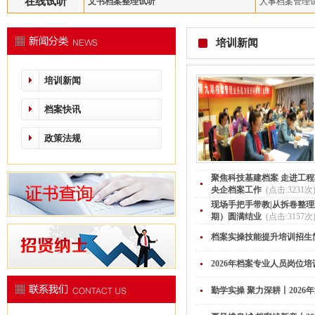
在线试听
文书档案整理试听
人事档案管理
培训新闻
培训新闻
档案快讯
政策法规
聚焦科技基建档案 走进工程
央企档案工作
(点击:3231次
现场手把手带教|从拆卷整理
期）圆满结业
(点击:3157次
档案实操技能提升培训招生
2026年档案专业人员岗位
勤学实操 聚力深耕丨202