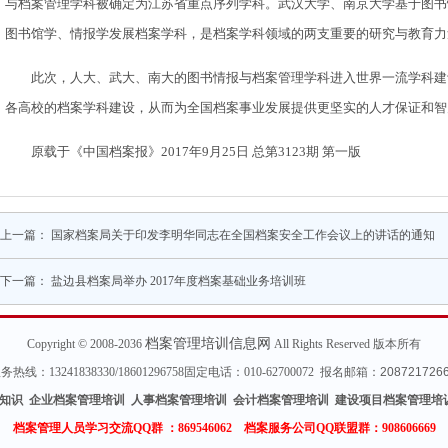
与档案管理学科被确定为江苏省重点序列学科。武汉大学、南京大学基于图书
图书馆学、情报学发展档案学科，是档案学科领域的两支重要的研究与教育力
此次，人大、武大、南大的图书情报与档案管理学科进入世界一流学科建设
各高校的档案学科建设，从而为全国档案事业发展提供更坚实的人才保证和智
原载于《中国档案报》2017年9月25日 总第3123期 第一版
上一篇：
国家档案局关于印发李明华同志在全国档案安全工作会议上的讲话的通知
下一篇：
盐边县档案局举办 2017年度档案基础业务培训班
档案管理培训信息网
Copyright © 2008-2036
All Rights Reserved 版本所有
热线：13241838330/18601296758固定电话：010-62700072 报名邮箱：
208721726
知识 企业档案管理培训 人事档案管理培训 会计档案管理培训 建设项目档案管理培
档案管理人员学习交流QQ群 ：
869546062 档案服务公司QQ联盟群：908606669