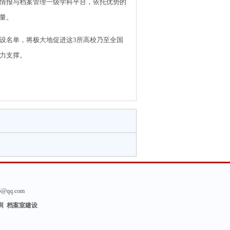
情报与档案管理一级学科平台，依托优势的
量。
名单，将极大地促进这3所高校乃至全国
力支撑。
6
@qq.com
训 档案室建设