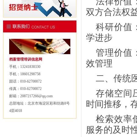
法律价值
双方合法权
科研价值
学进步
管理价值
档案管理培训信息网
效管理
手机：13241838330
手机：18601298758
二、传统
固话：010-62700072
传真：010-62700072
存储空间
邮箱：2087217266@qq.com
时间推移，
总部地址：北京市海淀区彩和坊路8号
4层4018
检索效率
服务的及时