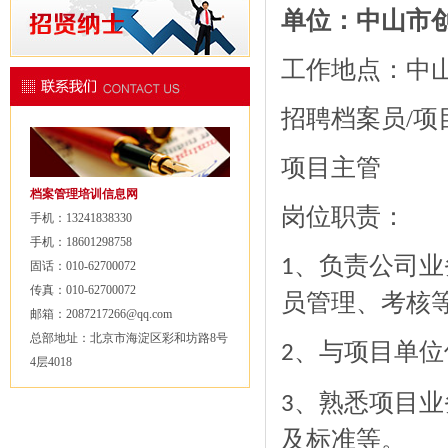
单位：
中山市
工作地点：中
招聘档案员
/
项
项目主管
档案管理培训信息网
岗位职责：
手机：13241838330
手机：18601298758
、负责公司业
1
固话：010-62700072
传真：010-62700072
员管理、考核
邮箱：2087217266@qq.com
总部地址：北京市海淀区彩和坊路8号
、与项目单位
2
4层4018
、熟悉项目业
3
及标准等。