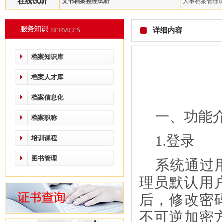
在线试听
文书档案整理试听
人事档案管理
详细内容
档案知识库
档案人才库
档案信息化
一、功能
档案职称
1.登录
培训课程
图书管理
系统通过
理员默认用
后，修改密
不可逆加密