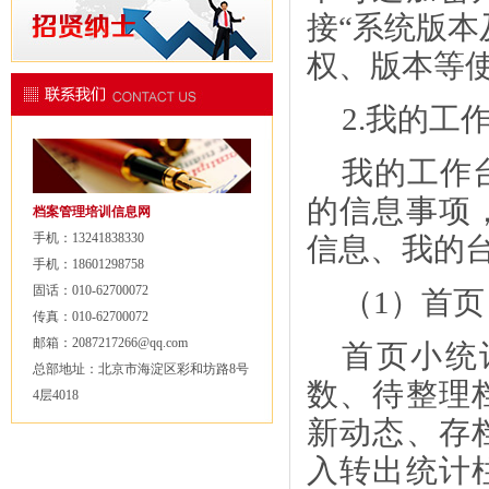
接
“系统版
权、版本等
2.我的工
我的工作
的信息事项
档案管理培训信息网
手机：13241838330
信息、我的
手机：18601298758
固话：010-62700072
（
1）首页
传真：010-62700072
邮箱：2087217266@qq.com
首页小统
总部地址：北京市海淀区彩和坊路8号
数、待整理
4层4018
新动态、存
入转出统计