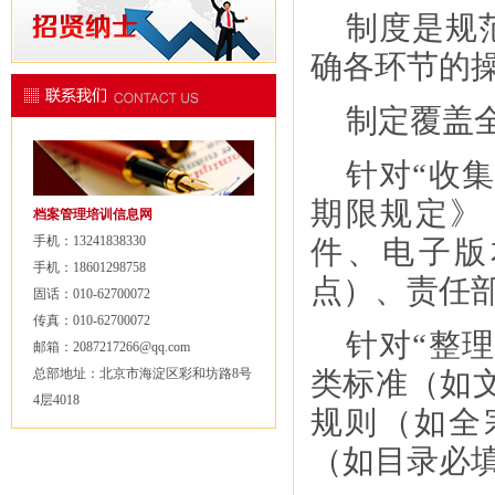
制度是规
确各环节的
制定覆盖
针对
“收
期限规定》
档案管理培训信息网
手机：13241838330
件、电子版
手机：18601298758
点）、责任
固话：010-62700072
传真：010-62700072
针对
“整
邮箱：2087217266@qq.com
总部地址：北京市海淀区彩和坊路8号
类标准（如文
4层4018
规则（如全
（如目录必