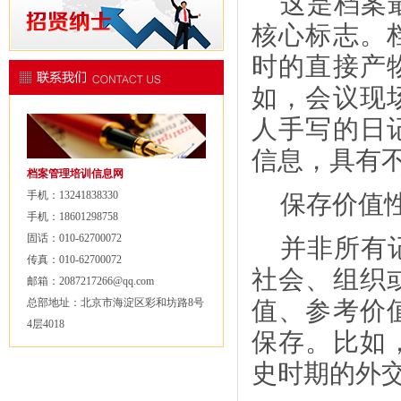
这是档案
核心标志。
时的直接产
如，会议现
人手写的日
信息，具有
档案管理培训信息网
手机：13241838330
保存价值
手机：18601298758
固话：010-62700072
并非所有
传真：010-62700072
社会、组织
邮箱：2087217266@qq.com
总部地址：北京市海淀区彩和坊路8号
值、参考价
4层4018
保存。比如
史时期的外