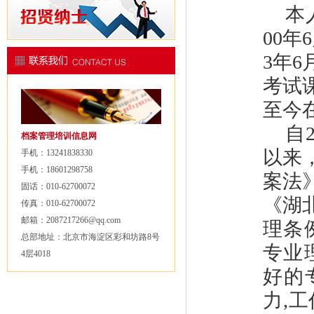
本
00年
3年
考试课
至今
自
档案管理培训信息网
以来
手机：13241838330
手机：18601298758
案法
固话：010-62700072
《湖
传真：010-62700072
邮箱：2087217266@qq.com
理条
总部地址：北京市海淀区彩和坊路8号
专业
4层4018
好的
力,