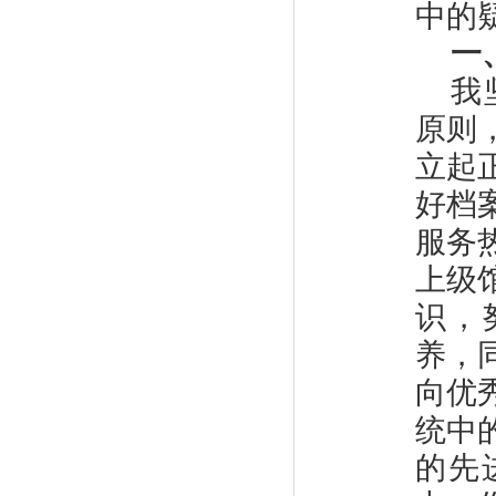
中的
一
我
原则
立起
好档
服务
上级
识，
养，
向优
统中
的先