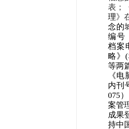
表；
理
》
念的
编号：
档案
略》(
等两
《电
内刊号
07
案管
成果登
持中