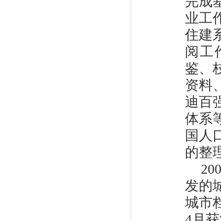
完成
业工
住建
阅工
鉴、
资料
迪百
体系
国人
的整
2
发的
城市
4月