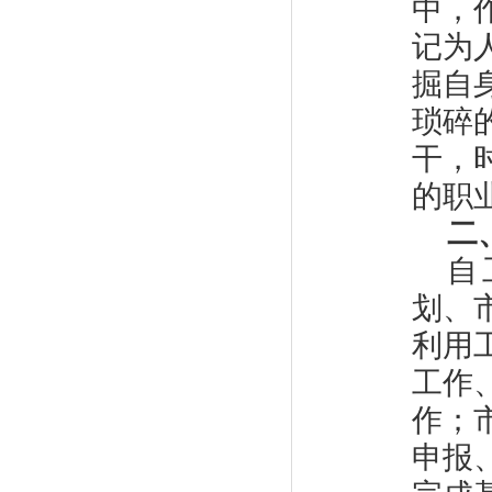
中，
记为
掘自
琐碎
干，
的职
二
自
划、
利用
工作
作；
申报