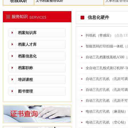
在线试听
文书档案整理试听
人事档案管理
信息化硬件
档案知识库
抖纸机（带感应）
(点击:13
档案人才库
智能页码打印扫描一体机
(
档案信息化
自动三孔档案线装机A500
(
档案职称
全自动三孔线式装订机BF-50
自动三孔打孔机 （孔距可调）
培训课程
自动三孔打孔机 （孔距可调麻
图书管理
自动三孔打孔机 （孔距不可调
电动三孔打孔机 （麻花钻）Y
电动三孔打孔机 （空心钻）Y