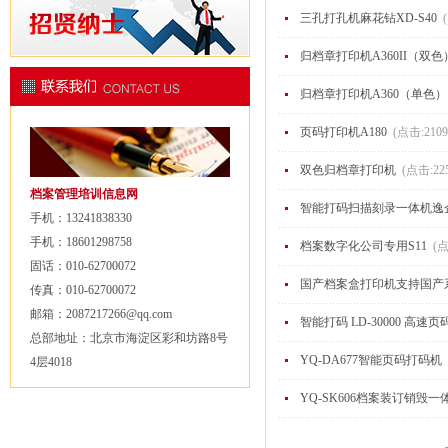
三孔打孔机麻花钻XD-S40
归档章打印机A360II（双
归档章打印机A360（单色
页码打印机A180
(点击:210
双色归档章打印机
(点击:22
档案管理培训信息网
智能打码扫描刻录一体机逸企Y
手机：13241838330
手机：18601298758
档案数字化公司专用S11
(点
固话：010-62700072
国产档案盒打印机支持国产
传真：010-62700072
邮箱：2087217266@qq.com
智能打码 LD-30000 高速
总部地址：北京市海淀区彩和坊路8号
YQ-DA677智能页码打码机
4层4018
YQ-SK606档案装订销毁一